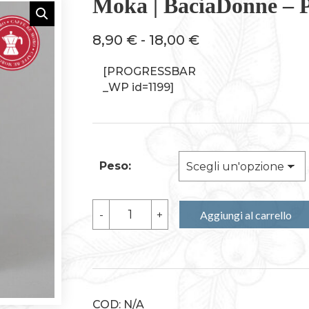
Moka | BaciaDonne – P
Fascia
8,90
€
-
18,00
€
di
[PROGRESSBAR
prezzo:
_WP id=1199]
da
8,90 €
a
18,00 €
Peso:
Moka
-
+
Aggiungi al carrello
|
BaciaDonne
-
Profondità
di
gusto
quantità
COD:
N/A