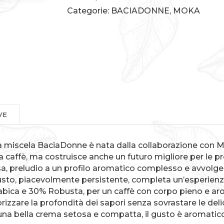
Categorie:
BACIADONNE
,
MOKA
VE
 la miscela BaciaDonne è nata dalla collaborazione con 
 caffè, ma costruisce anche un futuro migliore per le p
a, preludio a un profilo aromatico complesso e avvolge
ogusto, piacevolmente persistente, completa un’esperien
abica e 30% Robusta, per un caffè con corpo pieno e ar
lorizzare la profondità dei sapori senza sovrastare le de
 una bella crema setosa e compatta, il gusto è aromatico