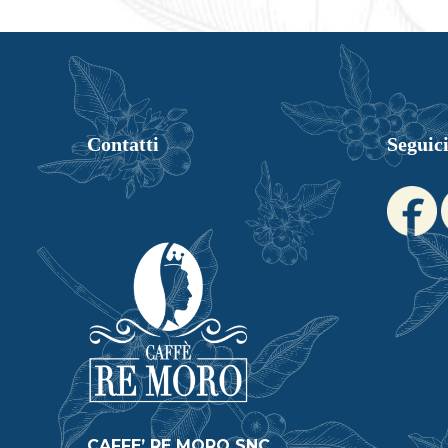
possono
essere
scelte
nella
pagina
del
Contatti
Seguici
prodotto
CAFFE’ RE MORO SNC