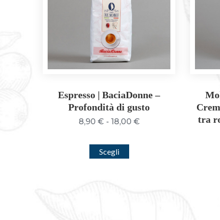
Espresso | BaciaDonne –
Mok
Profondità di gusto
Crema
tra r
Fascia
8,90
€
-
18,00
€
di
prezzo:
Questo
Scegli
da
prodotto
8,90 €
ha
a
più
18,00 €
varianti.
Le
opzioni