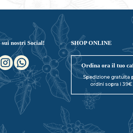
pos
opzioni
ess
possono
sce
essere
nell
scelte
pag
nella
del
pagina
 sui nostri Social!
SHOP ONLINE
pro
del
prodotto
Ordina ora il tuo ca
Spedizione gratuita 
ordini sopra i 39€