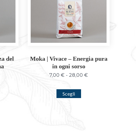
za del
Moka | Vivace – Energia pura
na
in ogni sorso
ascia
Fascia
7,00
€
-
28,00
€
i
di
rezzo:
prezzo:
sto
Questo
Scegli
a
da
dotto
prodotto
,50 €
7,00 €
ha
a
più
2,00 €
28,00 €
anti.
varianti.
Le
ioni
opzioni