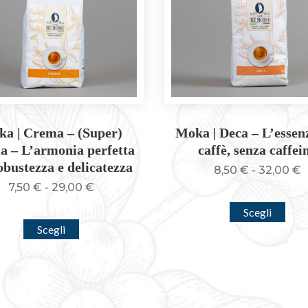
a | Crema – (Super)
Moka | Deca – L’essen
 – L’armonia perfetta
caffè, senza caffei
obustezza e delicatezza
F
8,50
€
-
32,00
€
d
Fascia
7,50
€
-
29,00
€
p
di
Que
Scegli
d
prezzo:
pro
Questo
Scegli
8
da
ha
prodotto
a
7,50 €
più
ha
3
a
vari
più
29,00 €
Le
varianti.
opz
Le