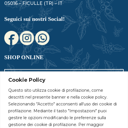
05016 – FICULLE (TR) – IT
Seguici sui nostri Social!
SHOP ONLINE
Ordina ora il tuo caffè!
Cookie Policy
Spedizione gratuita per ordini sopra i 39€
Questo sito utilizza cookie di profilazione, come
descritti nel presente banner e nella cookie policy.
Selezionando "Accetto" acconsenti all'uso dei cookie di
profilazione. Mediante il tasto "Impostazioni" puoi
Seleziona la tua lingua!
gestire le opzioni modificando le preferenze sulla
gestione dei cookie di profilazione. Per maggior