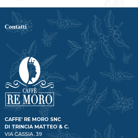
possono
essere
scelte
nella
Contatti
pagina
del
prodotto
CAFFE’ RE MORO SNC
DI TRINCIA MATTEO & C.
VIA CASSIA, 39