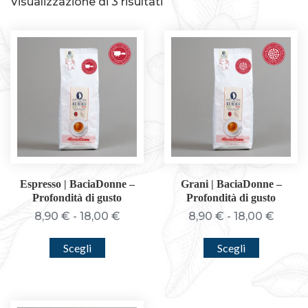
Visualizzazione di 3 risultati
Espresso | BaciaDonne –
Grani | BaciaDonne –
Profondità di gusto
Profondità di gusto
Fascia
Fasci
8,90
€
-
18,00
€
8,90
€
-
18,00
€
di
di
Questo
Questo
Scegli
Scegli
prezzo:
prezz
prodotto
prodott
da
da
ha
ha
8,90 €
8,90 
più
più
a
a
varianti.
varianti.