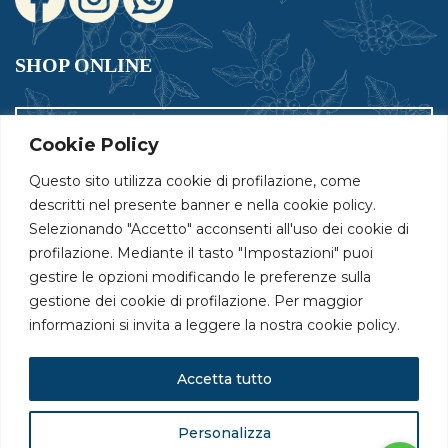
SHOP ONLINE
Ordina ora il tuo caffè!
Cookie Policy
Spedizione gratuita per ordini sopra i 39€
Questo sito utilizza cookie di profilazione, come
descritti nel presente banner e nella cookie policy.
Selezionando "Accetto" acconsenti all'uso dei cookie di
profilazione. Mediante il tasto "Impostazioni" puoi
Seleziona la tua lingua!
gestire le opzioni modificando le preferenze sulla
gestione dei cookie di profilazione. Per maggior
informazioni si invita a leggere la nostra cookie policy.
Accetta tutto
© 2024 Caffè Re Moro |
CONDIZIONI DI VENDITA
|
PAGAMENTI E SPEDIZIONI
|
Powered by
Personalizza
www.lindaspano.com